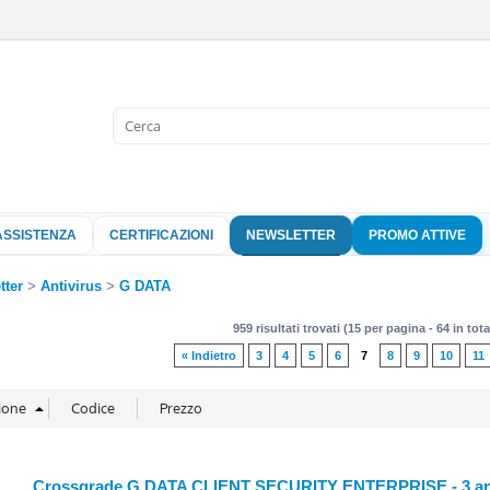
Sono già 
Per completare l'
nome utente e l
ASSISTENZA
CERTIFICAZIONI
NEWSLETTER
PROMO ATTIVE
clicca sul pu
Nome 
tter
Antivirus
G DATA
959 risultati trovati (15 per pagina - 64 in tota
Pass
« Indietro
3
4
5
6
7
8
9
10
11
Hai perso 
Crossgrade G DATA CLIENT SECURITY ENTERPRISE - 3 ann