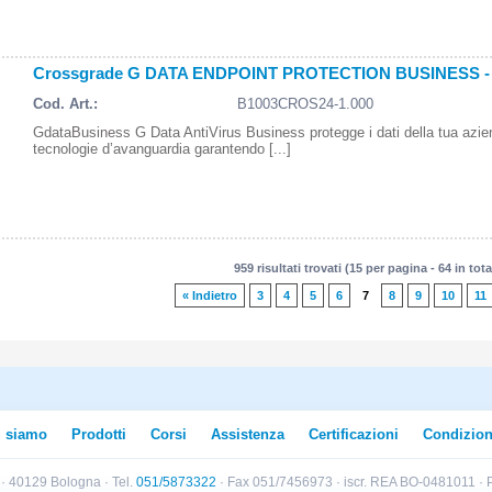
Crossgrade G DATA ENDPOINT PROTECTION BUSINESS - 2 
Cod. Art.:
B1003CROS24-1.000
GdataBusiness G Data AntiVirus Business protegge i dati della tua azi
tecnologie d’avanguardia garantendo [...]
959 risultati trovati (15 per pagina - 64 in tota
« Indietro
3
4
5
6
7
8
9
10
11
i siamo
Prodotti
Corsi
Assistenza
Certificazioni
Condizion
B · 40129 Bologna · Tel.
051/5873322
· Fax 051/7456973 · iscr. REA BO-0481011 · P