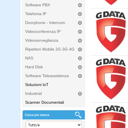
Software PBX
Telefonia IP
Doorphone - Intercom
Videoconferenza IP
Videosorveglianza
Ripetitori Mobile 2G-3G-4G
NAS
Hard Disk
Software Teleassistenza
Soluzioni IoT
Industrial
Scanner Documentali
Cerca per marca