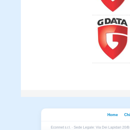
Home
Ch
Econnet s.r.l. · Sede Legale: Via Dei Lapidari 20/