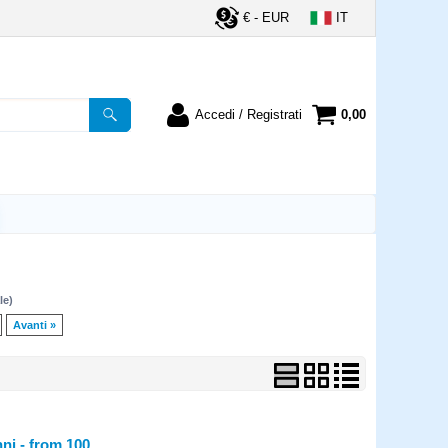
€ - EUR
IT
Accedi / Registrati
0,00
registrato
Sono un nuovo cliente
ordine inserisci il
Se non sei ancora registrato sul
a password e poi
nostro sito clicca sul pulsante
lsante "Accedi"
"Registrati"
utente:
le)
word:
Avanti »
la password?
i - from 100