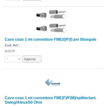
Cavo coax 1 mt connettore FME(f)/F(f) per Bluegate
Cod. Art.:
I0107F
Cavo coax 1 mt connettore FME(F)/F(M)/splitter/ant.
Swing/Ateus/50 Ohm