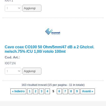
I0071
Cavo coax CO100 50 Ohm/5mm/47 dB a 2 Ghz/col.
ne/sch.75% /CU 1,00/ rotolo 100mt
Cod. Art.:
I0071N
163 risultati trovati (15 per pagina - 11 in totale)
« Indietro
1
2
3
4
5
6
7
8
9
Avanti »