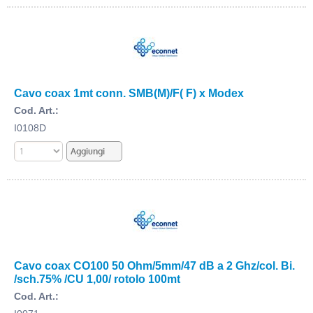
Cavo coax 1mt conn. SMB(M)/F( F) x Modex
Cod. Art.:
I0108D
Cavo coax CO100 50 Ohm/5mm/47 dB a 2 Ghz/col. Bi.
/sch.75% /CU 1,00/ rotolo 100mt
Cod. Art.: