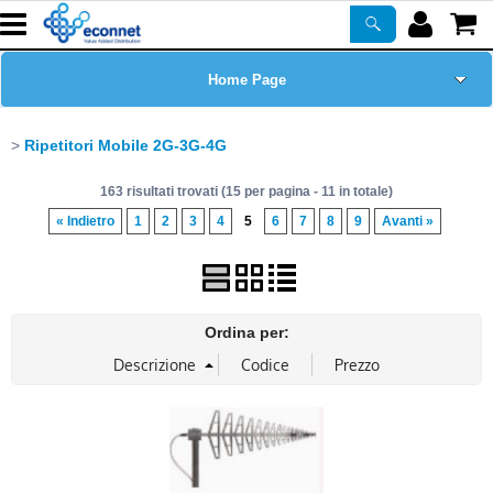
Home Page
Chi siamo
Ripetitori Mobile 2G-3G-4G
163 risultati trovati (15 per pagina - 11 in totale)
Prodotti
« Indietro
1
2
3
4
5
6
7
8
9
Avanti »
Corsi
ASSISTENZA
Ordina per:
Certificazioni
Newsletter
PROMO ATTIVE