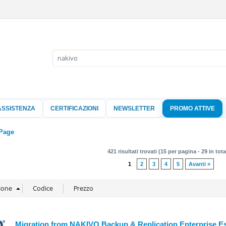
Sono già 
Per completare l'
nome utente e l
ASSISTENZA
CERTIFICAZIONI
NEWSLETTER
PROMO ATTIVE
clicca sul pu
Nome 
Page
421 risultati trovati (15 per pagina - 29 in tota
Pass
1
2
3
4
5
Avanti »
Hai perso 
Migration from NAKIVO Backup & Replication Enterprise Ess