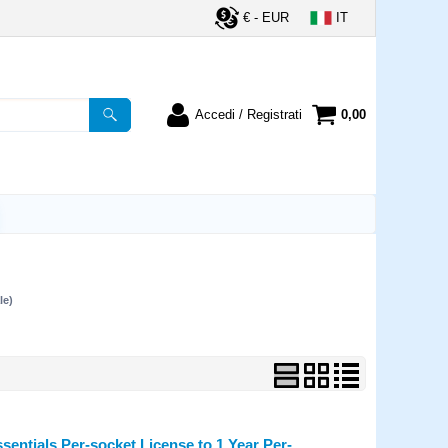
€ - EUR
IT
Accedi / Registrati
0,00
registrato
Sono un nuovo cliente
ordine inserisci il
Se non sei ancora registrato sul
a password e poi
nostro sito clicca sul pulsante
lsante "Accedi"
"Registrati"
utente:
le)
word:
la password?
entials Per-socket License to 1 Year Per-