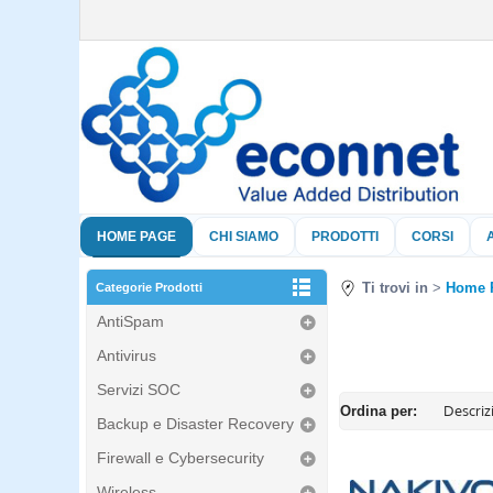
HOME PAGE
CHI SIAMO
PRODOTTI
CORSI
Ti trovi in
Home 
Categorie Prodotti
AntiSpam
Antivirus
Servizi SOC
Ordina per:
Backup e Disaster Recovery
Firewall e Cybersecurity
Wireless