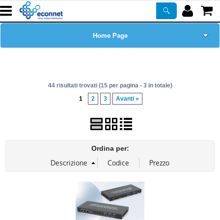
Home Page
Chi siamo
44 risultati trovati (15 per pagina - 3 in totale)
Prodotti
1
2
3
Avanti »
Corsi
ASSISTENZA
Ordina per:
Certificazioni
Newsletter
PROMO ATTIVE