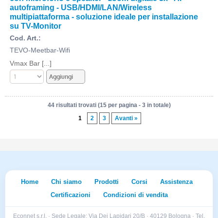
autoframing - USB/HDMI/LAN/Wireless
multipiattaforma - soluzione ideale per installazione
su TV-Monitor
Cod. Art.:
TEVO-Meetbar-Wifi
Vmax Bar [...]
44 risultati trovati (15 per pagina - 3 in totale)
1
2
3
Avanti »
Home
Chi siamo
Prodotti
Corsi
Assistenza
Certificazioni
Condizioni di vendita
Econnet s.r.l. · Sede Legale: Via Dei Lapidari 20/B · 40129 Bologna · Tel.