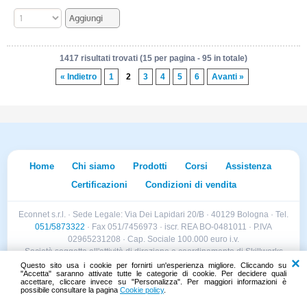
1417 risultati trovati (15 per pagina - 95 in totale)
« Indietro
1
2
3
4
5
6
Avanti »
Home
Chi siamo
Prodotti
Corsi
Assistenza
Certificazioni
Condizioni di vendita
Econnet s.r.l. · Sede Legale: Via Dei Lapidari 20/B · 40129 Bologna · Tel.
051/5873322
· Fax 051/7456973 · iscr. REA BO-0481011 · P.IVA
02965231208 · Cap. Sociale 100.000 euro i.v.
Società soggetta all'attività di direzione e coordinamento di Skillworks
Holding s.r.l. · Sede Legale: Via Vittorio Emanuele II 28 · Roncadelle (BS)
Questo sito usa i cookie per fornirti un'esperienza migliore. Cliccando su
"Accetta" saranno attivate tutte le categorie di cookie. Per decidere quali
- C.F. 04151440981
accettare, cliccare invece su "Personalizza". Per maggiori informazioni è
possibile consultare la pagina
Cookie policy
.