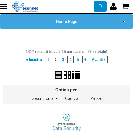
Home Page
Chi siamo
1417 risultati trovati (15 per pagina - 95 in totale)
Prodotti
« Indietro
1
2
3
4
5
6
Avanti »
Corsi
ASSISTENZA
Ordina per:
Certificazioni
Newsletter
PROMO ATTIVE