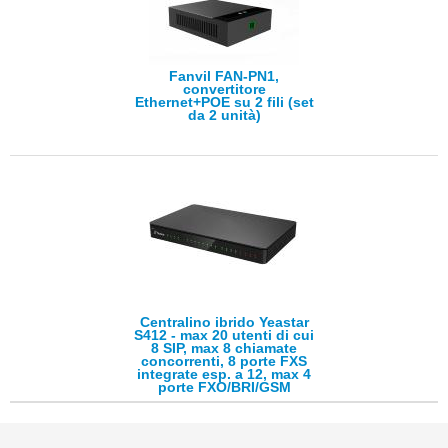
Fanvil FAN-PN1,
convertitore
Ethernet+POE su 2 fili (set
da 2 unità)
Centralino ibrido Yeastar
S412 - max 20 utenti di cui
8 SIP, max 8 chiamate
concorrenti, 8 porte FXS
integrate esp. a 12, max 4
porte FXO/BRI/GSM