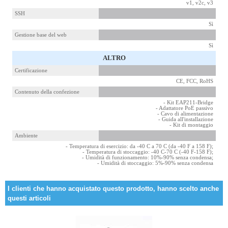
v1, v2c, v3
SSH
Sì
Gestione base del web
Sì
ALTRO
Certificazione
CE, FCC, RoHS
Contenuto della confezione
- Kit EAP211-Bridge
- Adattatore PoE passivo
- Cavo di alimentazione
- Guida all'installazione
- Kit di montaggio
Ambiente
- Temperatura di esercizio: da -40 C a 70 C (da -40 F a 158 F);
- Temperatura di stoccaggio: -40 C-70 C (-40 F-158 F);
- Umidità di funzionamento: 10%-90% senza condensa;
- Umidità di stoccaggio: 5%-90% senza condensa
I clienti che hanno acquistato questo prodotto, hanno scelto anche
questi articoli