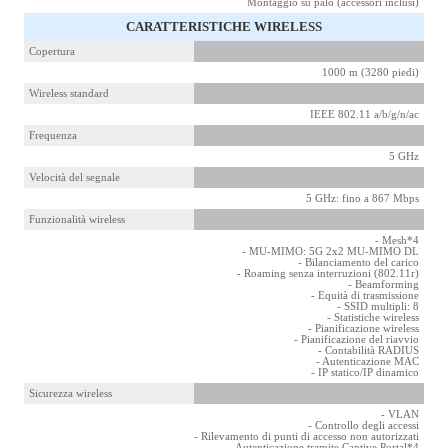
Montaggio su palo (accessori inclusi)
CARATTERISTICHE WIRELESS
Copertura
1000 m (3280 piedi)
Wireless standard
IEEE 802.11 a/b/g/n/ac
Frequenza
5 GHz
Velocità del segnale
5 GHz: fino a 867 Mbps
Funzionalità wireless
- Mesh*4
- MU-MIMO: 5G 2x2 MU-MIMO DL
- Bilanciamento del carico
- Roaming senza interruzioni (802.11r)
- Beamforming
- Equità di trasmissione
- SSID multipli: 8
- Statistiche wireless
- Pianificazione wireless
- Pianificazione del riavvio
- Contabilità RADIUS
- Autenticazione MAC
- IP statico/IP dinamico
Sicurezza wireless
- VLAN
- Controllo degli accessi
- Rilevamento di punti di accesso non autorizzati
- Autenticazione tramite Captive Portal*4