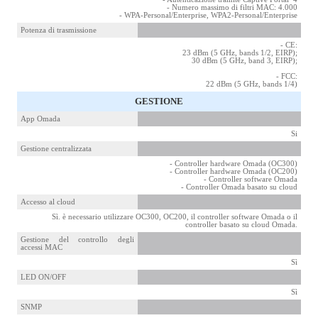
- Numero massimo di filtri MAC: 4.000
- WPA-Personal/Enterprise, WPA2-Personal/Enterprise
Potenza di trasmissione
- CE:
23 dBm (5 GHz, bands 1/2, EIRP);
30 dBm (5 GHz, band 3, EIRP);
- FCC:
22 dBm (5 GHz, bands 1/4)
GESTIONE
App Omada
Si
Gestione centralizzata
- Controller hardware Omada (OC300)
- Controller hardware Omada (OC200)
- Controller software Omada
- Controller Omada basato su cloud
Accesso al cloud
Sì. è necessario utilizzare OC300, OC200, il controller software Omada o il
controller basato su cloud Omada.
Gestione del controllo degli
accessi MAC
Sì
LED ON/OFF
Sì
SNMP