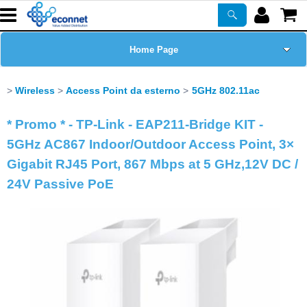
Home Page
Chi siamo
Wireless
Access Point da esterno
5GHz 802.11ac
Prodotti
* Promo * - TP-Link - EAP211-Bridge KIT -
5GHz AC867 Indoor/Outdoor Access Point, 3×
Corsi
Gigabit RJ45 Port, 867 Mbps at 5 GHz,12V DC /
24V Passive PoE
ASSISTENZA
Certificazioni
Newsletter
PROMO ATTIVE