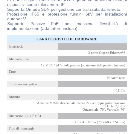
dispositivi come telecamere IP.
Supporta Omada SDN per gestione centralizzata da remoto.
Protezione IP65 e protezione fulmini 6kV per installazioni
outdoor.*3
Supporto Passive PoE per massima flessibilità di
implementazione (adattatore incluso).
CARATTERISTICHE HARDWARE
Interfaccia
3 porte Gigabit Ethernet*6
Alimentazione
12 V CC / 24 V PoE passivo (adattatore PoE passivo incluso)
Tasto
Pulsante reset
Consumo energetico
11.5W
Antenna
Antenne MIMO direzionali interne 2x2 a doppia polarizzazione
5 GHz: 7,0 dBi
Orizzontale: 70°, Verticale: 70°
Dimensioni (L x P x A)
3.1 x 2.4 x 8.8 in (79 x 60 x 224 mm)
Tipo di montaggio