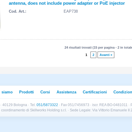
antenna, does not include power adapter or PoE injector
Cod. Art.:
EAP738
24 risultati trovati (15 per pagina - 2 in total
1
2
Avanti »
i siamo
Prodotti
Corsi
Assistenza
Certificazioni
Condizion
B · 40129 Bologna · Tel.
051/5873322
· Fax 051/7456973 · iscr. REA BO-0481011 · P
e e coordinamento di Skillworks Holding s.r.l. · Sede Legale: Via Vittorio Emanuele 