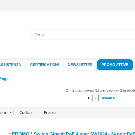
Sono già 
Per completare l'
nome utente e l
ASSISTENZA
CERTIFICAZIONI
NEWSLETTER
PROMO ATTIVE
clicca sul pu
Nome 
Page
24 risultati trovati (15 per pagina - 2 in total
Pass
1
2
Avanti »
Hai perso 
* PROMO * Switch Gigabit PoE 4ipnet SW1024 - 24 port PoE