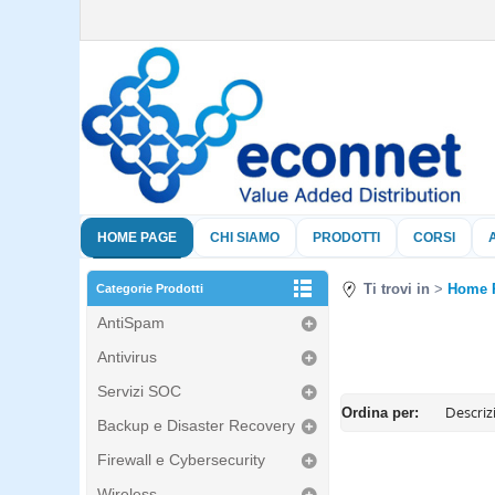
HOME PAGE
CHI SIAMO
PRODOTTI
CORSI
Ti trovi in
Home 
Categorie Prodotti
AntiSpam
Antivirus
Servizi SOC
Ordina per:
Backup e Disaster Recovery
Firewall e Cybersecurity
Wireless