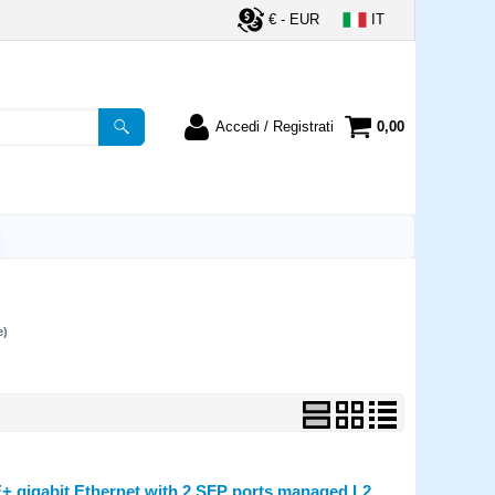
€ - EUR
IT
Accedi / Registrati
0,00
registrato
Sono un nuovo cliente
ordine inserisci il
Se non sei ancora registrato sul
a password e poi
nostro sito clicca sul pulsante
lsante "Accedi"
"Registrati"
utente:
e)
word:
la password?
+ gigabit Ethernet with 2 SFP ports managed L2