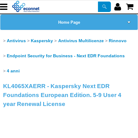
Home Page
Chi siamo
Antivirus
Kaspersky
Antivirus Multilicenze
Rinnovo
Prodotti
Endpoint Security for Business - Next EDR Foundations
Corsi
4 anni
KL4065XAERR - Kaspersky Next EDR
ASSISTENZA
Foundations European Edition. 5-9 User 4
year Renewal License
Certificazioni
Newsletter
PROMO ATTIVE