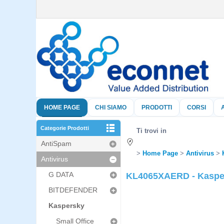
HOME PAGE
CHI SIAMO
PRODOTTI
CORSI
Categorie Prodotti
Ti trovi in
AntiSpam
Home Page
Antivirus
Antivirus
G DATA
KL4065XAERD - Kaspers
BITDEFENDER
Kaspersky
Small Office