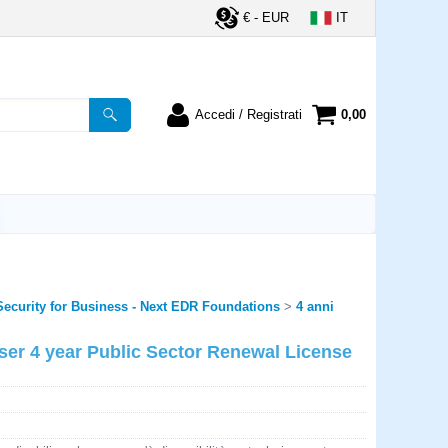
€ - EUR
IT
Accedi / Registrati
0,00
registrato
Sono un nuovo cliente
ordine inserisci il
Se non sei ancora registrato sul
a password e poi
nostro sito clicca sul pulsante
lsante "Accedi"
"Registrati"
utente:
ecurity for Business - Next EDR Foundations
4 anni
word:
er 4 year Public Sector Renewal License
la password?