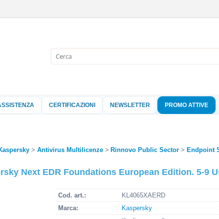
Sono già 
Per completare l'
nome utente e l
ASSISTENZA
CERTIFICAZIONI
NEWSLETTER
PROMO ATTIVE
clicca sul pu
Nome 
Kaspersky
Antivirus Multilicenze
Rinnovo Public Sector
Endpoint S
Pass
ky Next EDR Foundations European Edition. 5-9 Us
Hai perso 
Cod. art.:
KL4065XAERD
Marca:
Kaspersky