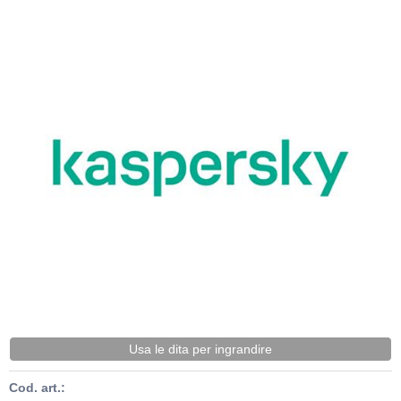
Usa le dita per ingrandire
Cod. art.: