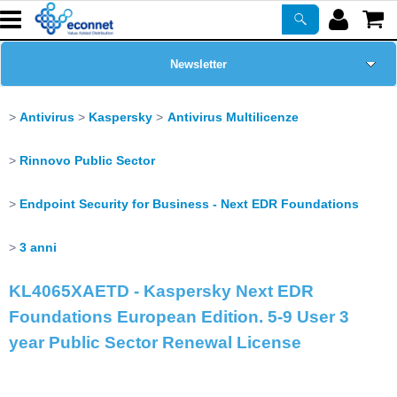
Newsletter
Home Page
Antivirus
Kaspersky
Antivirus Multilicenze
Chi siamo
Rinnovo Public Sector
Prodotti
Endpoint Security for Business - Next EDR Foundations
3 anni
Corsi
KL4065XAETD - Kaspersky Next EDR
ASSISTENZA
Foundations European Edition. 5-9 User 3
year Public Sector Renewal License
Certificazioni
PROMO ATTIVE