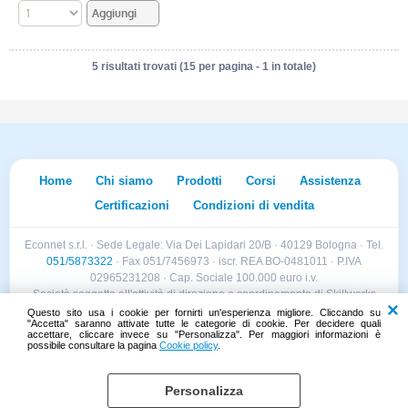
5 risultati trovati (15 per pagina - 1 in totale)
Home
Chi siamo
Prodotti
Corsi
Assistenza
Certificazioni
Condizioni di vendita
Econnet s.r.l. · Sede Legale: Via Dei Lapidari 20/B · 40129 Bologna · Tel.
051/5873322
· Fax 051/7456973 · iscr. REA BO-0481011 · P.IVA
02965231208 · Cap. Sociale 100.000 euro i.v.
Società soggetta all'attività di direzione e coordinamento di Skillworks
Holding s.r.l. · Sede Legale: Via Vittorio Emanuele II 28 · Roncadelle (BS)
Questo sito usa i cookie per fornirti un'esperienza migliore. Cliccando su
"Accetta" saranno attivate tutte le categorie di cookie. Per decidere quali
- C.F. 04151440981
accettare, cliccare invece su "Personalizza". Per maggiori informazioni è
possibile consultare la pagina
Cookie policy
.
Personalizza