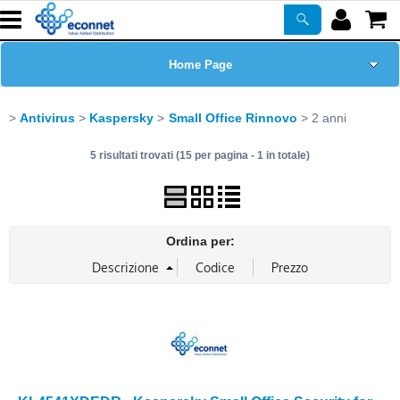
Home Page
Chi siamo
Antivirus
Kaspersky
Small Office Rinnovo
2 anni
5 risultati trovati (15 per pagina - 1 in totale)
Prodotti
Corsi
Ordina per:
ASSISTENZA
Certificazioni
Newsletter
PROMO ATTIVE