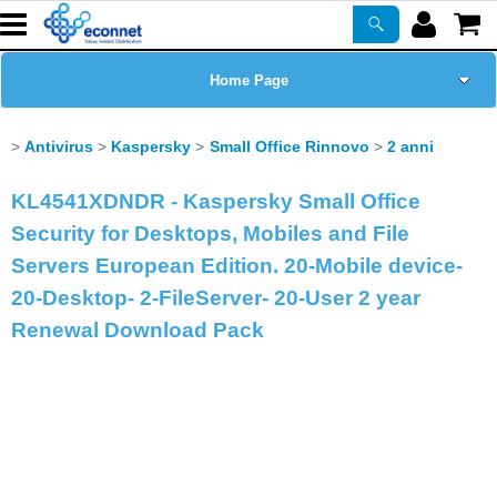
Home Page
Chi siamo
Antivirus
Kaspersky
Small Office Rinnovo
2 anni
Prodotti
KL4541XDNDR - Kaspersky Small Office
Security for Desktops, Mobiles and File
Corsi
Servers European Edition. 20-Mobile device-
20-Desktop- 2-FileServer- 20-User 2 year
ASSISTENZA
Renewal Download Pack
Certificazioni
Newsletter
PROMO ATTIVE