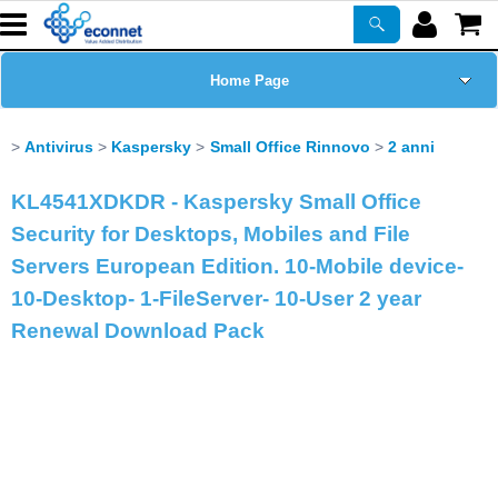
Home Page
Chi siamo
Antivirus
Kaspersky
Small Office Rinnovo
2 anni
Prodotti
KL4541XDKDR - Kaspersky Small Office
Security for Desktops, Mobiles and File
Corsi
Servers European Edition. 10-Mobile device-
10-Desktop- 1-FileServer- 10-User 2 year
ASSISTENZA
Renewal Download Pack
Certificazioni
Newsletter
PROMO ATTIVE