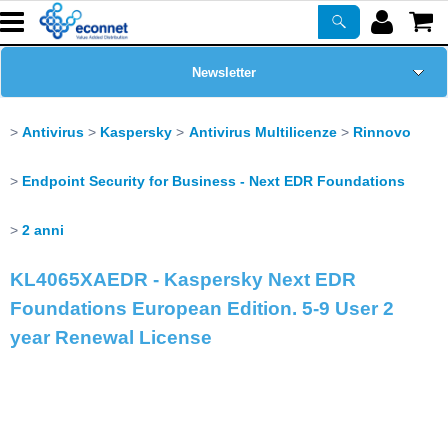
Newsletter
Home Page
Antivirus
Kaspersky
Antivirus Multilicenze
Rinnovo
Chi siamo
Endpoint Security for Business - Next EDR Foundations
Prodotti
2 anni
KL4065XAEDR - Kaspersky Next EDR
Corsi
Foundations European Edition. 5-9 User 2
year Renewal License
ASSISTENZA
Certificazioni
PROMO ATTIVE