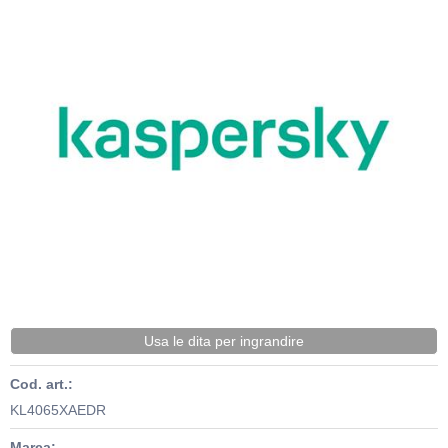
Usa le dita per ingrandire
Cod. art.:
KL4065XAEDR
Marca: