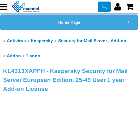
Home Page
Chi siamo
Antivirus
Kaspersky
Security for Mail Server - Add-on
Prodotti
Addon
1 anno
KL4313XAPFH - Kaspersky Security for Mail
Corsi
Server European Edition. 25-49 User 1 year
ASSISTENZA
Add-on License
Certificazioni
Newsletter
PROMO ATTIVE