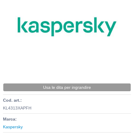
Usa le dita per ingrandire
Cod. art.:
KL4313XAPFH
Marca:
Kaspersky