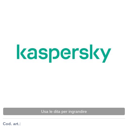
Usa le dita per ingrandire
Cod. art.: