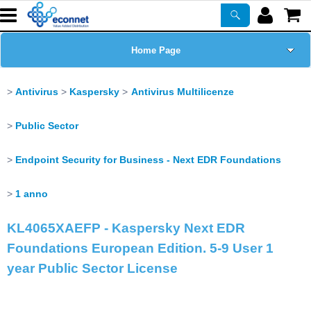
Home Page
Chi siamo
Antivirus
Kaspersky
Antivirus Multilicenze
Prodotti
Public Sector
Corsi
Endpoint Security for Business - Next EDR Foundations
1 anno
ASSISTENZA
KL4065XAEFP - Kaspersky Next EDR
Certificazioni
Foundations European Edition. 5-9 User 1
year Public Sector License
Newsletter
PROMO ATTIVE