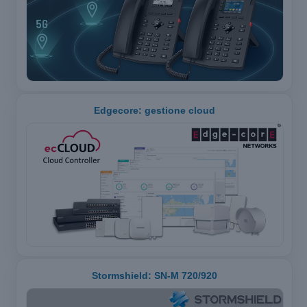
Edgecore: gestione cloud
Stormshield: SN-M 720/920