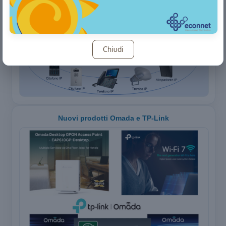
Nuovi Fanvil PN1, PN8 e PN24
Chiudi
Nuovi prodotti Omada e TP-Link