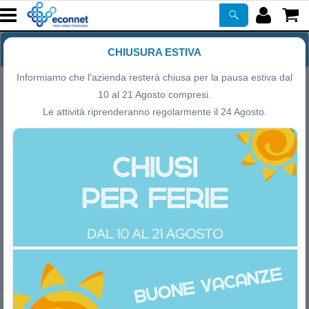
Home Page
CHIUSURA ESTIVA
Informiamo che l'azienda resterà chiusa per la pausa estiva dal
Chi siamo
10 al 21 Agosto compresi.
Le attività riprenderanno regolarmente il 24 Agosto.
Prodotti
Hospitality – Le soluzioni integrabili di Econnet
Corsi
ASSISTENZA
Certificazioni
Newsletter
PROMO ATTIVE